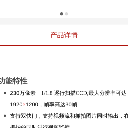
产品详情
功能特性
230
万像素 1/1.8
逐行扫描
CCD,
最大分辨率可达
1920
×
1200
，帧率高达
30
帧
支持
双快门
，支持视频流和抓拍图片同时输出，
抓拍的同时进行视频监控